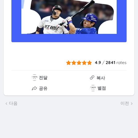
4.9
/
2841
rates
전달
복사
별점
공유
다음
이전