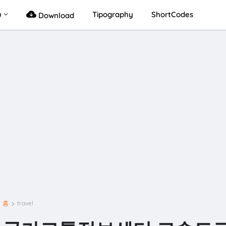
u
Tipography
ShortCodes
Download
홈
travel