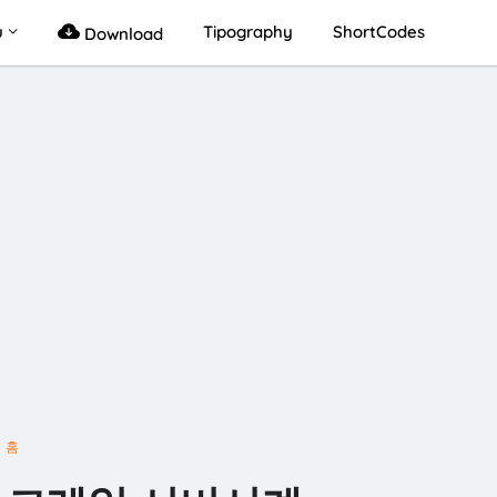
u
Tipography
ShortCodes
Download
홈