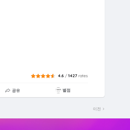
4.6
/
1427
rates
별점
공유
이전