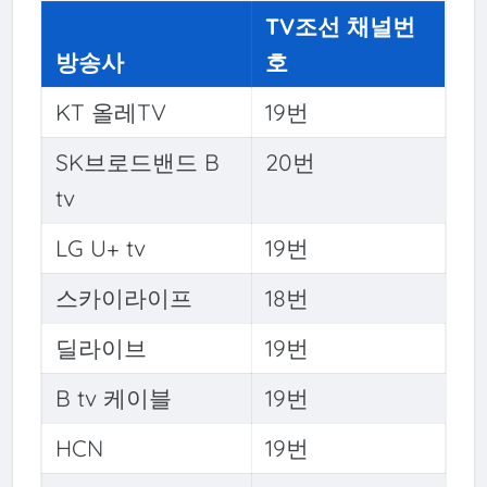
TV조선 채널번
방송사
호
KT 올레TV
19번
SK브로드밴드 B
20번
tv
LG U+ tv
19번
스카이라이프
18번
딜라이브
19번
B tv 케이블
19번
HCN
19번